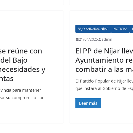
BAJO ANDARAX-NÍJAR
NOTICIAS
21/04/2025
admin
e reúne con
El PP de Níjar ll
del Bajo
Ayuntamiento r
necesidades y
combatir a las ma
ntas
El Partido Popular de Níjar l
que instará al Gobierno de E
rovincia para mantener
orzar su compromiso con
Leer más