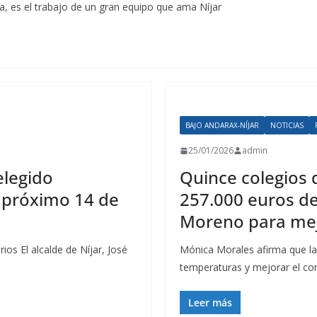
a, es el trabajo de un gran equipo que ama Níjar
BAJO ANDARAX-NÍJAR
NOTICIAS
25/01/2026
admin
elegido
Quince colegios 
l próximo 14 de
257.000 euros d
Moreno para mejo
ios El alcalde de Níjar, José
Mónica Morales afirma que la i
temperaturas y mejorar el con
Leer más