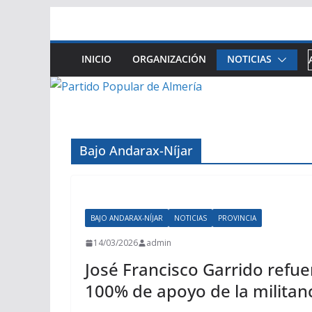
Saltar
al
contenido
INICIO
ORGANIZACIÓN
NOTICIAS
Bajo Andarax-Níjar
BAJO ANDARAX-NÍJAR
NOTICIAS
PROVINCIA
14/03/2026
admin
José Francisco Garrido refuer
100% de apoyo de la militan