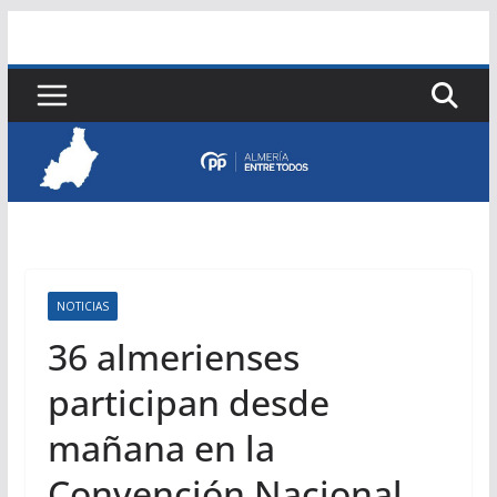
Saltar
al
contenido
NOTICIAS
36 almerienses
participan desde
mañana en la
Convención Nacional