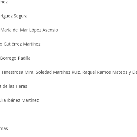
chez
dríguez Segura
y María del Mar López Asensio
io Gutiérrez Martínez
Borrego Padilla
is Hinestrosa Mira, Soledad Martínez Ruiz, Raquel Ramos Mateos y E
a de las Heras
ulia Ibáñez Martínez
amas