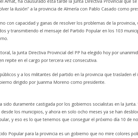
el Amat, ha clausurado esta tarde la Junta Directiva Provincial que se
volver la ilusión” a la provincia de Almería con Pablo Casado como pr
no con capacidad y ganas de resolver los problemas de la provincia, 
s y transmitiendo el mensaje del Partido Popular en los 103 municipi
rno.
ctoral, la Junta Directiva Provincial del PP ha elegido hoy por unani
 repite en el cargo por tercera vez consecutiva.
públicos y a los militantes del partido en la provincia que trasladen 
bierno dirigido por Juanma Moreno como presidente.
 sido duramente castigada por los gobiernos socialistas en la Junta.
a desde los municipios, y ahora en solo ocho meses ya se han desblo
pular, y eso es lo que tenemos que conseguir el próximo día 10 de n
tido Popular para la provincia es un gobierno que no mire colores pol