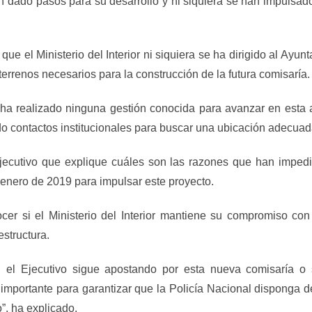
an dado pasos para su desarrollo y ni siquiera se han impulsad
 el Ministerio del Interior ni siquiera se ha dirigido al Ayu
errenos necesarios para la construcción de la futura comisaría.
a realizado ninguna gestión conocida para avanzar en esta a
o contactos institucionales para buscar una ubicación adecuada
 Ejecutivo que explique cuáles son las razones que han imped
enero de 2019 para impulsar este proyecto.
r si el Ministerio del Interior mantiene su compromiso con es
estructura.
 el Ejecutivo sigue apostando por esta nueva comisaría o s
 importante para garantizar que la Policía Nacional disponga
o”, ha explicado.