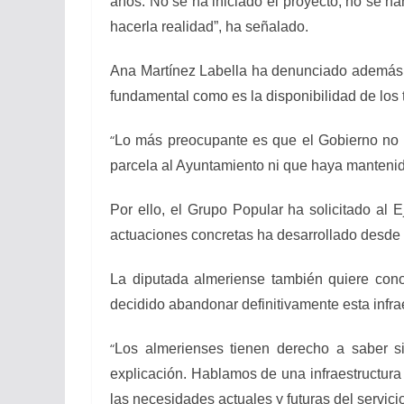
años. No se ha iniciado el proyecto, no se h
hacerla realidad”, ha señalado.
Ana Martínez Labella ha denunciado además que
fundamental como es la disponibilidad de los t
“
Lo más preocupante es que el Gobierno no h
parcela al Ayuntamiento ni que haya mantenid
Por ello, el Grupo Popular ha solicitado al
actuaciones concretas ha desarrollado desde 
La diputada almeriense también quiere conoce
decidido abandonar definitivamente esta infra
“
Los almerienses tienen derecho a saber si
explicación. Hablamos de una infraestructura
las necesidades actuales y futuras del servici