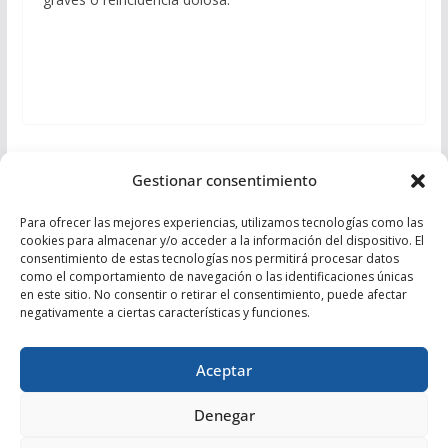
Julia Ibáñez celebra la nueva Ley de Espacios
Gestionar consentimiento
Productivos en Andalucía que impulsará la
inversión, el empleo y la modernización industrial
Para ofrecer las mejores experiencias, utilizamos tecnologías como las
cookies para almacenar y/o acceder a la información del dispositivo. El
Ángeles Martínez destaca el impulso histórico del
consentimiento de estas tecnologías nos permitirá procesar datos
como el comportamiento de navegación o las identificaciones únicas
Gobierno de Juanma Moreno a la UAL y al
en este sitio. No consentir o retirar el consentimiento, puede afectar
desarrollo tecnológico de la provincia
negativamente a ciertas características y funciones.
Aceptar
Denegar