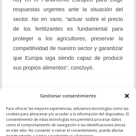
respuestas urgentes ante la situación del
sector. No en vano, “actuar sobre el precio
de los fertilizantes es fundamental para
proteger a los agricultores, preservar la
competitividad de nuestro sector y garantizar
que Europa siga siendo capaz de producir
sus propios alimentos”, concluyó.
Juanma Moreno: “Los andaluces nos han otorgado
Gestionar consentimiento
una mayoría solvente, una mayoría de gobierno, y
voy a seguir siendo el mismo”
Para ofrecer las mejores experiencias, utilizamos tecnologías como las
cookies para almacenar y/o acceder a la información del dispositivo. El
El PP estudia un plan de acción contra el crimen
consentimiento de estas tecnologías nos permitirá procesar datos
como el comportamiento de navegación o las identificaciones únicas
organizado con quince sindicatos y asociaciones
en este sitio. No consentir o retirar el consentimiento, puede afectar
policiales y de la Guardia Civil
negativamente a ciertas características y funciones.