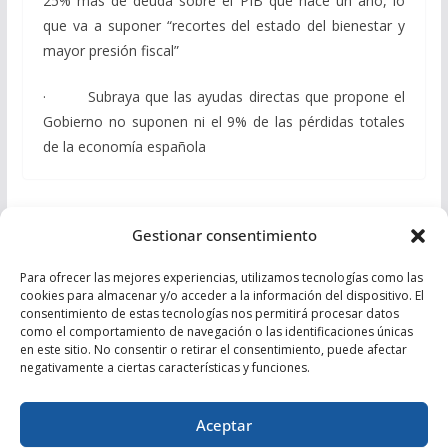
25% más de deuda sobre el PIB que hace un año, lo
que va a suponer “recortes del estado del bienestar y
mayor presión fiscal”
· Subraya que las ayudas directas que propone el
Gobierno no suponen ni el 9% de las pérdidas totales
de la economía española
Castellón: “Exigimos al Gobierno un reparto justo
Gestionar consentimiento
de los Fondos Europeos para que lleguen a los
61.500 desempleados almerienses”
Para ofrecer las mejores experiencias, utilizamos tecnologías como las
cookies para almacenar y/o acceder a la información del dispositivo. El
Matarí afirma que el Gobierno de Sánchez
consentimiento de estas tecnologías nos permitirá procesar datos
como el comportamiento de navegación o las identificaciones únicas
desprecia a los agricultores con una rebaja fiscal
en este sitio. No consentir o retirar el consentimiento, puede afectar
“injusta e insuficiente”
negativamente a ciertas características y funciones.
Aceptar