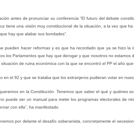
ación antes de pronunciar su conferencia
“El futuro del debate const
luz
tiene una visión muy constitucional de la situación, a la vez que h
 que hay que alabar sus bondades”.
í se pueden hacer reformas y es que ha recordado que ya se hizo la d
odos los Parlamentos que hay que derogar y que nosotros no estamos 
situación de ruina económica con la que se encontró el PP el año que 
o en el 92 y que se trataba que los extranjeros pudieran votar en nues
queremos en la Constitución. Tenemos que saber el qué y quiénes so
n no puede ser un manual para meter los programas electorales de ni
ernar con ella”, ha manifestado.
enemos por delante el desafío soberanista, concretamente el secesion