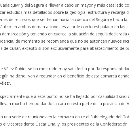
uadalquivir y del Segura a “llevar a cabo un mayor y más detallado co
ar estudios más detallados sobre la geología, estructura y recarga de
úmenes de recursos que se drenan hacia la cuenca del Segura y hacia la 
idráulico en ambas demarcaciones es acorde con lo estipulado en las 
a demarcación y teniendo en cuenta la situación de sequía declarada 
udencia, de momento se recomienda que no se autoricen nuevos incr
nos de Cúllar, excepto si son exclusivamente para abastecimiento de
e Vélez Rubio, se ha mostrado muy satisfecha por “la responsabilida
egún ha dicho “van a redundar en el beneficio de esta comarca dando
élez”.
pecialmente que a este punto no se ha llegado por casualidad sino qu
llevan mucho tiempo dando la cara en esta parte de la provincia de A
on una serie de reuniones en la comarca entre el Subdelegado del Go
 el vicepresidente Óscar Liria, y los presidentes de la Confederación 