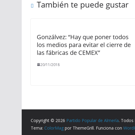
También te puede gustar
Gonzálvez: “Hay que poner todos
los medios para evitar el cierre de
las fábricas de CEMEX”
20/11/2018
Copyright © 2026
Partido Popular de Almería
. Todos 
Tema:
ColorMag
por ThemeGrill. Funciona con
Word