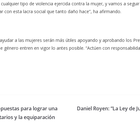
alquier tipo de violencia ejercida contra la mujer, y vamos a segu
r con esta lacra social que tanto daño hace”, ha afirmando.
 ayudar a las mujeres serán más útiles apoyando y aprobando los Pr
 de género entren en vigor lo antes posible. “Actúen con responsabilida
opuestas para lograr una
Daniel Royen: “La Ley de 
arios y la equiparación