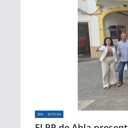
28M
NOTICIAS
El PP de Abla presen