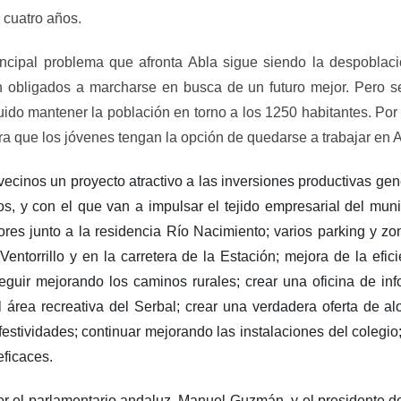
 cuatro años.
ncipal problema que afronta Abla sigue siendo la despoblació
n obligados a marcharse en busca de un futuro mejor. Pero 
do mantener la población en torno a los 1250 habitantes. Por 
ra que los jóvenes tengan la opción de quedarse a trabajar en A
vecinos un proyecto atractivo a las inversiones productivas ge
os, y con el que van a impulsar el tejido empresarial del mu
ores junto a la residencia Río Nacimiento; varios parking y z
Ventorrillo y en la carretera de la Estación; mejora de la efi
uir mejorando los caminos rurales; crear una oficina de info
área recreativa del Serbal; crear una verdadera oferta de aloj
y festividades; continuar mejorando las instalaciones del colegi
ficaces.
el parlamentario andaluz, Manuel Guzmán, y el presidente de