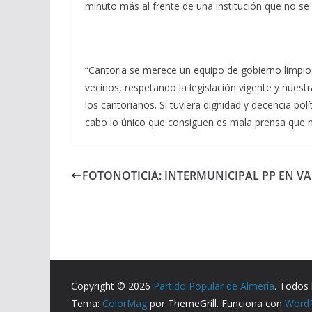
minuto más al frente de una institución que no se 
“Cantoria se merece un equipo de gobierno limpio, 
vecinos, respetando la legislación vigente y nuest
los cantorianos. Si tuviera dignidad y decencia po
cabo lo único que consiguen es mala prensa que n
FOTONOTICIA: INTERMUNICIPAL PP EN V
Copyright © 2026
Partido Popular de Almería
. Todos 
Tema:
ColorMag
por ThemeGrill. Funciona con
Word