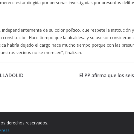
merece estar dirigida por personas investigadas por presuntos delitos 
independientemente de su color político, que respete la institución y 
ra constitución. Hace tiempo que la alcaldesa y su asesor consideran 
lítica habría dejado el cargo hace mucho tiempo porque con las presun
uestros vecinos no se merecen”, finalizan.
ALLADOLID
El PP afirma que los se
los derechos reservados.
Press
.