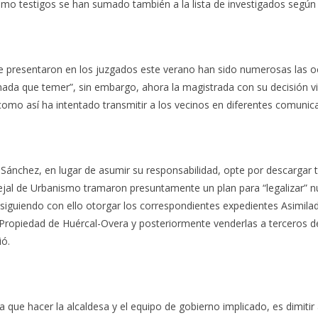
o testigos se han sumado también a la lista de investigados según el
 presentaron en los juzgados este verano han sido numerosas las oc
nada que temer”, sin embargo, ahora la magistrada con su decisión vi
 como así ha intentado transmitir a los vecinos en diferentes comunic
Sánchez, en lugar de asumir su responsabilidad, opte por descargar to
cejal de Urbanismo tramaron presuntamente un plan para “legalizar” 
iguiendo con ello otorgar los correspondientes expedientes Asimila
a Propiedad de Huércal-Overa y posteriormente venderlas a terceros d
ió.
 que hacer la alcaldesa y el equipo de gobierno implicado, es dimitir 