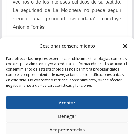
vecinos o de los intereses políticos de su partido.
La seguridad de La Mojonera no puede seguir
siendo una prioridad secundaria”, concluye
Antonio Tomás.
Gestionar consentimiento
FOTONOTICIA: ENCUENTRO CON PRESIDENTES
DE DIPUTACIONES, CABILDOS Y CONSELLS
Para ofrecer las mejores experiencias, utilizamos tecnologías como las
cookies para almacenar y/o acceder a la información del dispositivo. El
El PP reafirma su compromiso con la integración
consentimiento de estas tecnologías nos permitirá procesar datos
como el comportamiento de navegación o las identificaciones únicas
social tras una reunión con la asociación “Corazón
en este sitio. No consentir o retirar el consentimiento, puede afectar
Ucraniano”
negativamente a ciertas características y funciones.
Aceptar
Denegar
Copyright © 2026
Partido Popular de Almería
. Todos los
Ver preferencias