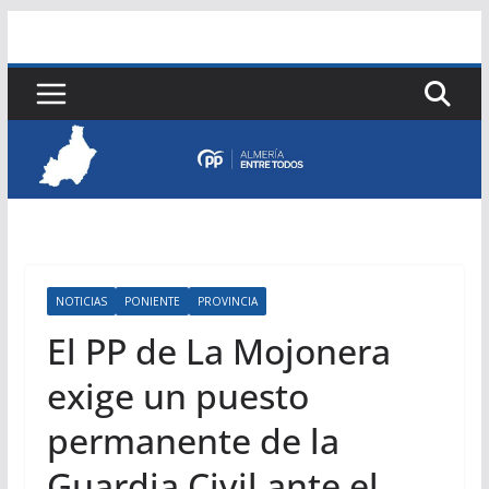
Saltar
al
contenido
NOTICIAS
PONIENTE
PROVINCIA
El PP de La Mojonera
exige un puesto
permanente de la
Guardia Civil ante el