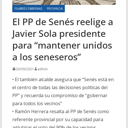
FILABRES-TABERNAS
PROVINCIA
El PP de Senés reelige a
Javier Sola presidente
para “mantener unidos
a los seneseros”
26/09/2021
admin
•
El también alcalde
asegura
que “Senés está en
el centro de todas las decisiones políticas del
PP” y recuerda su compromiso de “gobernar
para todos los vecinos”
•
Ramón Herrera
resalta a
l PP de Senés como
referente provincial por su capacidad para
aglutinar el voto del 90% de los vecinos