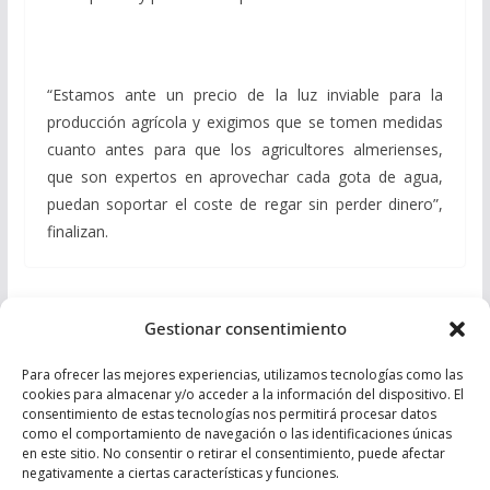
“Estamos ante un precio de la luz inviable para la
producción agrícola y exigimos que se tomen medidas
cuanto antes para que los agricultores almerienses,
que son expertos en aprovechar cada gota de agua,
puedan soportar el coste de regar sin perder dinero”,
finalizan.
Espinosa: “La Ley de Infancia y Adolescencia
Gestionar consentimiento
aprobada por el Gobierno andaluz beneficiará a
146.000 menores almerienses”
Para ofrecer las mejores experiencias, utilizamos tecnologías como las
cookies para almacenar y/o acceder a la información del dispositivo. El
El PP pide a los agricultores que aseguren sus
consentimiento de estas tecnologías nos permitirá procesar datos
como el comportamiento de navegación o las identificaciones únicas
cosechas ante posibles daños por “gota fría” y
en este sitio. No consentir o retirar el consentimiento, puede afectar
otras inclemencias meteorológicas
negativamente a ciertas características y funciones.