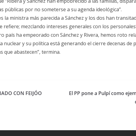
e “Ribera y Sánchez han empobrecido a las familias, dispara
s públicas por no someterse a su agenda ideológica”.
 la ministra más parecida a Sánchez y los dos han transitado 
e refiere; mezclando intereses generales con los personales
stro país ha empeorado con Sánchez y Rivera, hemos roto re
 nuclear y su política está generando el cierre decenas de p
las que abastecen”, termina.
NADO CON FEIJÓO
El PP pone a Pulpí como ejem