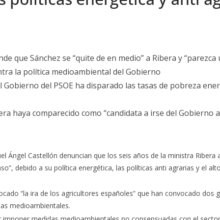
nde que Sánchez se “quite de en medio” a Ribera y “parezca 
ntra la política medioambiental del Gobierno
l Gobierno del PSOE ha disparado las tasas de pobreza ene
ra haya comparecido como “candidata a irse del Gobierno a 
Ángel Castellón denuncian que los seis años de la ministra Ribera al
”, debido a su política energética, las políticas anti agrarias y el
vocado “la ira de los agricultores españoles” que han convocado dos 
idas medioambientales.
por imponer medidas medioambientales no consensuadas con el sector 