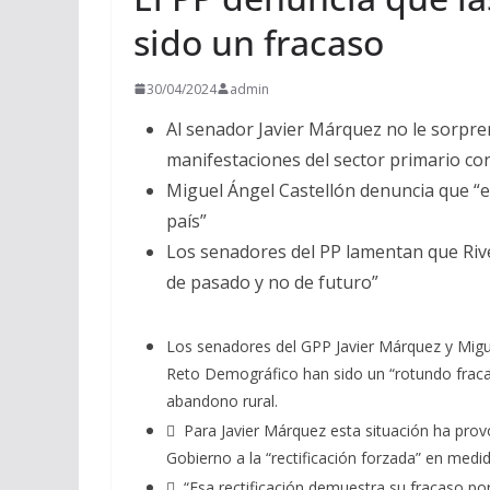
sido un fracaso
30/04/2024
admin
Al senador Javier Márquez no le sorpre
manifestaciones del sector primario co
Miguel Ángel Castellón denuncia que “e
país”
Los senadores del PP lamentan que Rive
de pasado y no de futuro”
Los senadores del GPP Javier Márquez y Miguel 
Reto Demográfico han sido un “rotundo fracaso
abandono rural.
 Para Javier Márquez esta situación ha pro
Gobierno a la “rectificación forzada” en med
 “Esa rectificación demuestra su fracaso 