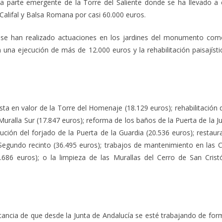
la parte emergente de la Torre del Saliente donde se ha llevado a
 Califal y Balsa Romana por casi 60.000 euros.
se han realizado actuaciones en los jardines del monumento como 
 una ejecución de más de 12.000 euros y la rehabilitación paisajíst
a en valor de la Torre del Homenaje (18.129 euros); rehabilitación de
Muralla Sur (17.847 euros); reforma de los baños de la Puerta de la J
tución del forjado de la Puerta de la Guardia (20.536 euros); restaur
l Segundo recinto (36.495 euros); trabajos de mantenimiento en las
.686 euros); o la limpieza de las Murallas del Cerro de San Cris
tancia de que desde la Junta de Andalucía se esté trabajando de forma