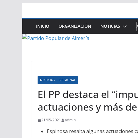
Saltar
al
contenido
INICIO
ORGANIZACIÓN
NOTICIAS
NOTICIAS
REGIONAL
El PP destaca el “imp
actuaciones y más de 
21/05/2021
admin
Espinosa resalta algunas actuaciones co