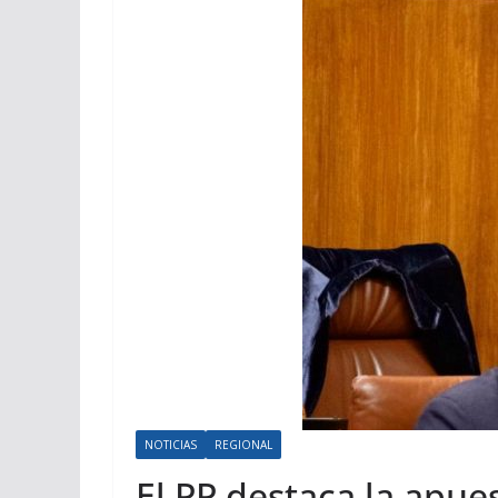
NOTICIAS
REGIONAL
El PP destaca la apues