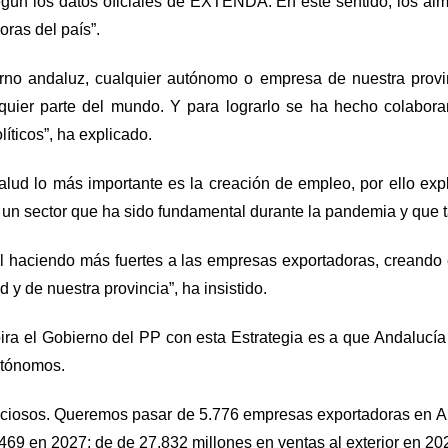
ún los datos oficiales de EXTENDA. En este sentido, los al
ras del país”.
erno andaluz, cualquier autónomo o empresa de nuestra provi
quier parte del mundo. Y para lograrlo se ha hecho colabora
íticos”, ha explicado.
salud lo más importante es la creación de empleo, por ello e
 un sector que ha sido fundamental durante la pandemia y que ta
al haciendo más fuertes a las empresas exportadoras, creando
 y de nuestra provincia”, ha insistido.
ira el Gobierno del PP con esta Estrategia es a que Andalucía
utónomos.
iciosos. Queremos pasar de 5.776 empresas exportadoras en A
469 en 2027; de de 27.832 millones en ventas al exterior en 20