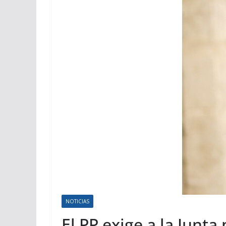
NOTICIAS
El PP exige a la Junt