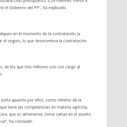
 Susana Díaz presupuestó 5,24 millones frente a
nó el Gobierno del PP”, ha explicado.
pliquen en el momento de la contratación (a
 el seguro, lo que desincentiva la contratación.
, de los que tres millones son con cargo al
o.
a Junta apueste por ellos, como mínimo de la
 que tiene las competencias en materia agrícola,
tura, que es almeriense, tome cartas en el asunto
ia”, ha concluido.