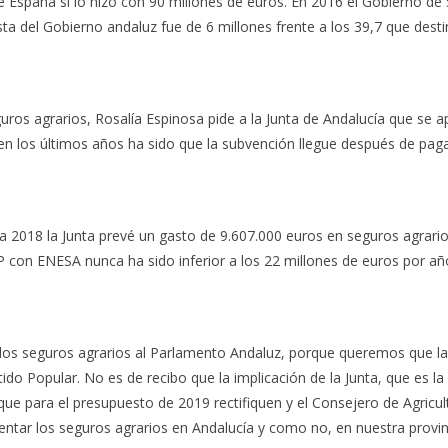
e España sí lo hizo con 90 millones de euros. En 2016 el Gobierno de
sta del Gobierno andaluz fue de 6 millones frente a los 39,7 que desti
os agrarios, Rosalía Espinosa pide a la Junta de Andalucía que se a
en los últimos años ha sido que la subvención llegue después de pagar
a 2018 la Junta prevé un gasto de 9.607.000 euros en seguros agrarios
 con ENESA nunca ha sido inferior a los 22 millones de euros por añ
e los seguros agrarios al Parlamento Andaluz, porque queremos que l
do Popular. No es de recibo que la implicación de la Junta, que es la
ue para el presupuesto de 2019 rectifiquen y el Consejero de Agricul
tar los seguros agrarios en Andalucía y como no, en nuestra provinc