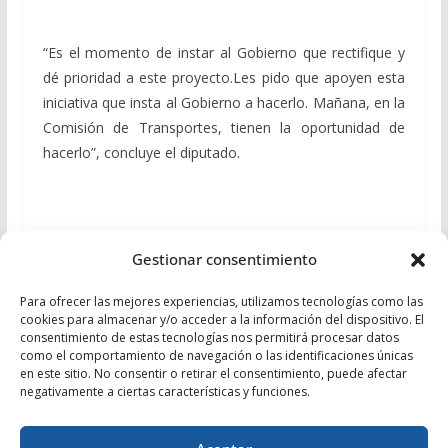
“Es el momento de instar al Gobierno que rectifique y
dé prioridad a este proyecto.Les pido que apoyen esta
iniciativa que insta al Gobierno a hacerlo. Mañana, en la
Comisión de Transportes, tienen la oportunidad de
hacerlo”, concluye el diputado.
Gestionar consentimiento
Casado: “Otros quieren cavar trincheras, nosotros
levantar persianas y ayudar a los que lo hacen”
Para ofrecer las mejores experiencias, utilizamos tecnologías como las
cookies para almacenar y/o acceder a la información del dispositivo. El
Absuelto el exalcalde del PP en Garrucha, Juan
consentimiento de estas tecnologías nos permitirá procesar datos
como el comportamiento de navegación o las identificaciones únicas
Francisco Fernández, por ‘el caso del taller
en este sitio. No consentir o retirar el consentimiento, puede afectar
mecánico’
negativamente a ciertas características y funciones.