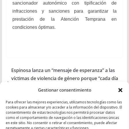
sancionador autonómico con tipificación de
infracciones y sanciones para garantizar la
prestación de la Atención Temprana en
condiciones óptimas.
Espinosa lanza un “mensaje de esperanza” a las
víctimas de violencia de género porque “cada día
supone un pequeño paso más hacia la igualdad
Gestionar consentimiento
real”
Matarí lamenta que el Gobierno se niegue a
Para ofrecer las mejores experiencias, utilizamos tecnologías como las
cookies para almacenar y/o acceder a la información del dispositivo. El
eliminar el IVA de las mascarillas FFP2 y
consentimiento de estas tecnologías nos permitirá procesar datos
como el comportamiento de navegación o las identificaciones únicas
autorizadas a pesar de salvar vidas y no ser un
en este sitio. No consentir o retirar el consentimiento, puede afectar
producto de lujo
negativamente a ciertas características y funciones.