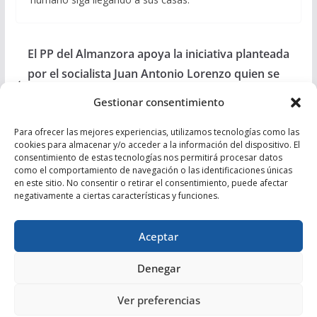
El PP del Almanzora apoya la iniciativa planteada
por el socialista Juan Antonio Lorenzo quien se
comprometió a que el Gobierno libere 1 hm3 de
Gestionar consentimiento
agua del Negratín para consumo humano
El Comité de Dirección del PP aprueba una
Para ofrecer las mejores experiencias, utilizamos tecnologías como las
cookies para almacenar y/o acceder a la información del dispositivo. El
Declaración y una Moción que se presentará en
consentimiento de estas tecnologías nos permitirá procesar datos
como el comportamiento de navegación o las identificaciones únicas
todos los Ayuntamientos para apoyar al sector
en este sitio. No consentir o retirar el consentimiento, puede afectar
agrícola
negativamente a ciertas características y funciones.
Aceptar
Denegar
Copyright © 2026
Partido Popular de Almería
. Todos los
Ver preferencias
derechos reservados.