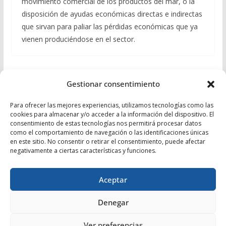
movimiento comercial de los productos del mar, o la
disposición de ayudas económicas directas e indirectas
que sirvan para paliar las pérdidas económicas que ya
vienen produciéndose en el sector.
El PP pide al Gobierno la eliminación de la cuota de
Gestionar consentimiento
marzo para los 60.000 autónomos de la provincia
de Almería
Para ofrecer las mejores experiencias, utilizamos tecnologías como las
cookies para almacenar y/o acceder a la información del dispositivo. El
Jurado: “El Gobierno andaluz está protegiendo a
consentimiento de estas tecnologías nos permitirá procesar datos
como el comportamiento de navegación o las identificaciones únicas
nuestros mayores con un seguimiento proactivo
en este sitio. No consentir o retirar el consentimiento, puede afectar
de las residencias
negativamente a ciertas características y funciones.
Aceptar
Denegar
Copyright © 2026
Partido Popular de Almería
. Todos los
Ver preferencias