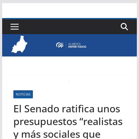
Saltar
al
contenido
NOTICIAS
El Senado ratifica unos
presupuestos “realistas
y más sociales que