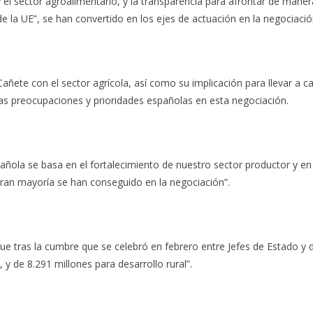
y el sector agroalimentario, y la transparencia para afrontar de mane
e la UE”, se han convertido en los ejes de actuación en la negociació
ñete con el sector agrícola, así como su implicación para llevar a c
las preocupaciones y prioridades españolas en esta negociación.
pañola se basa en el fortalecimiento de nuestro sector productor y en
gran mayoría se han conseguido en la negociación”.
ue tras la cumbre que se celebró en febrero entre Jefes de Estado y
 y de 8.291 millones para desarrollo rural”.