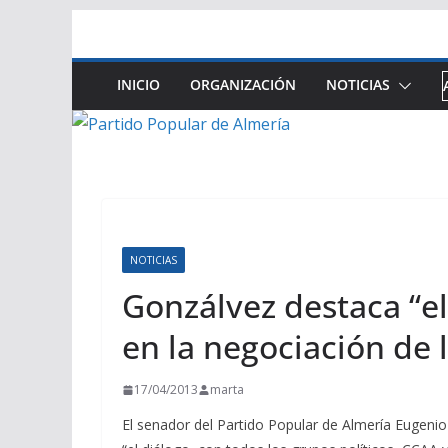
Saltar
al
contenido
INICIO
ORGANIZACIÓN
NOTICIAS
NOTICIAS
Gonzálvez destaca “el
en la negociación de 
17/04/2013
marta
El senador del Partido Popular de Almería Eugenio 