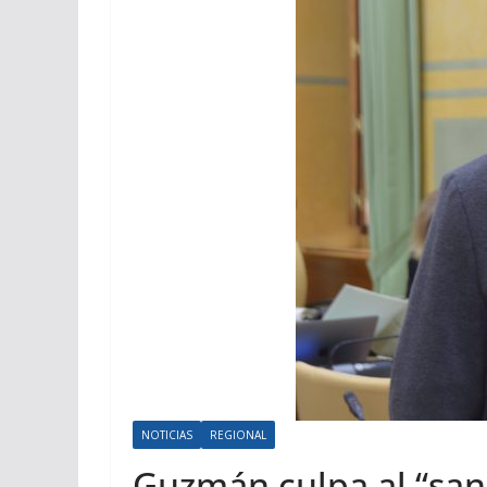
NOTICIAS
REGIONAL
Guzmán culpa al “sanc