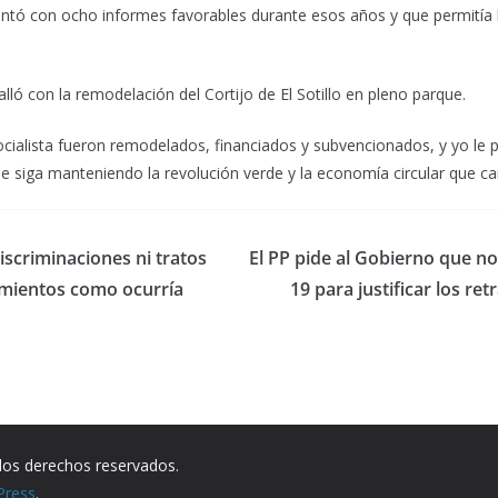
contó con ocho informes favorables durante esos años y que permitía
ló con la remodelación del Cortijo de El Sotillo en pleno parque.
ocialista fueron remodelados, financiados y subvencionados, y yo le 
e siga manteniendo la revolución verde y la economía circular que car
scriminaciones ni tratos
El PP pide al Gobierno que no 
tamientos como ocurría
19 para justificar los r
los derechos reservados.
Press
.