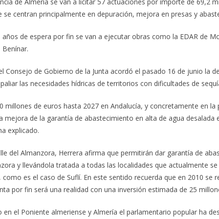
cia de Almería se van a licitar 57 actuaciones por importe de 69,2 m
e se centran principalmente en depuración, mejora en presas y abaste
 años de espera por fin se van a ejecutar obras como la EDAR de Mo
 Benínar.
l Consejo de Gobierno de la Junta acordó el pasado 16 de junio la 
liar las necesidades hídricas de territorios con dificultades de sequí
 millones de euros hasta 2027 en Andalucía, y concretamente en la pr
 la mejora de la garantía de abastecimiento en alta de agua desalada
ha explicado.
lle del Almanzora, Herrera afirma que permitirán dar garantía de abas
zora y llevándola tratada a todas las localidades que actualmente s
 como es el caso de Suflí. En este sentido recuerda que en 2010 se r
a por fin será una realidad con una inversión estimada de 25 millon
o en el Poniente almeriense y Almería el parlamentario popular ha des