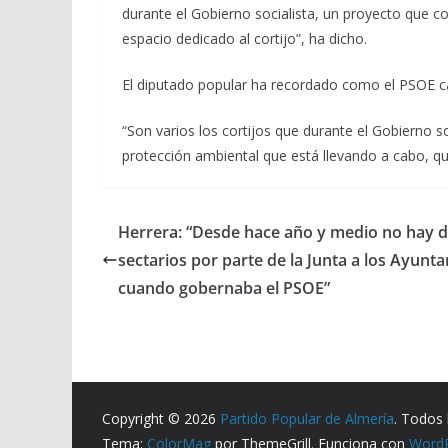
durante el Gobierno socialista, un proyecto que 
espacio dedicado al cortijo”, ha dicho.
El diputado popular ha recordado como el PSOE cal
“Son varios los cortijos que durante el Gobierno s
protección ambiental que está llevando a cabo, qu
Herrera: “Desde hace año y medio no hay di
sectarios por parte de la Junta a los Ayun
cuando gobernaba el PSOE”
Copyright © 2026
Partido Popular de Almería
. Todos 
Tema:
ColorMag
por ThemeGrill. Funciona con
Word