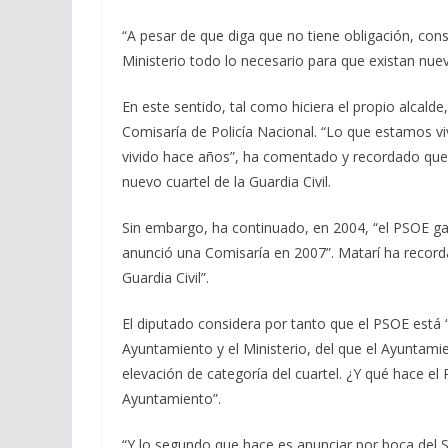
“A pesar de que diga que no tiene obligación, cons
Ministerio todo lo necesario para que existan nueva
En este sentido, tal como hiciera el propio alcalde,
Comisaría de Policía Nacional. “Lo que estamos v
vivido hace años”, ha comentado y recordado que e
nuevo cuartel de la Guardia Civil.
Sin embargo, ha continuado, en 2004, “el PSOE gan
anunció una Comisaría en 2007”. Matarí ha recordad
Guardia Civil”.
El diputado considera por tanto que el PSOE está 
Ayuntamiento y el Ministerio, del que el Ayuntamien
elevación de categoría del cuartel. ¿Y qué hace el 
Ayuntamiento”.
“Y lo segundo que hace es anunciar por boca del 