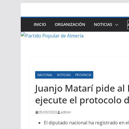
Saltar
al
contenido
INICIO
ORGANIZACIÓN
NOTICIAS
NACIONAL
NOTICIAS
PROVINCIA
Juanjo Matarí pide al
ejecute el protocolo 
05/03/2020
admin
El diputado nacional ha registrado en 