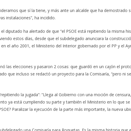
ideramos que sí la tiene, y más ante un alcalde que ha demostrado su
s instalaciones”, ha incidido.
 el diputado ha alertado de que “el PSOE está repitiendo la misma histo
iviendo estos días, desde que el subdelegado anunciara la construcc
n el año 2001, el Ministerio del Interior gobernado por el PP y el 
ó las elecciones y pasaron 2 cosas: que guardó en un cajón el proto
o que incluso se redactó un proyecto para la Comisaría, “pero ni se h
“repitiendo la jugada”: “Llega al Gobierno con una moción de censura
to ya está cumpliendo su parte y también el Ministerio en lo que se re
PSOE? Paralizar la ejecución de la parte más importante, la nueva ubic
Subdelegado una Comisaría para Roquetas. Es la misma historia que 