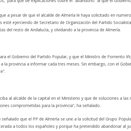
os, para que de explicaciones sobre el “abandono” al que el Gobiern
ue a pesar de que el alcalde de Almería le haya solicitado en numer
s esté ejerciendo de Secretario de Organización del Partido Socialist
tas del resto de Andalucía, y olvidando a la provincia de Almería.
ara el Gobierno del Partido Popular, y que el Ministro de Fomento I
a la provincia a informar cada tres meses. Sin embargo, con el Gobie
e”.
iba al alcalde de la capital en el Ministerio y que de soluciones a la
iones comprometidas para la provincia”, ha señalado.
 señalado que el PP de Almería se une a la solicitud del Grupo Popula
iterada a todos los españoles y porque ha pretendido abandonar al ju