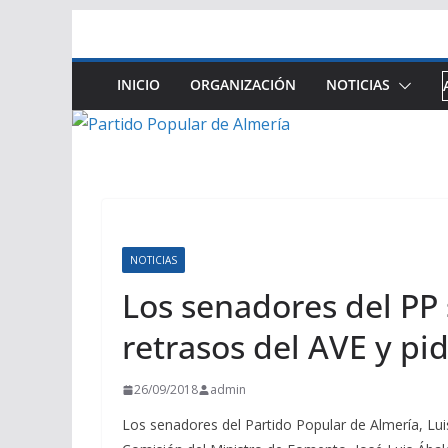
Saltar
al
contenido
INICIO
ORGANIZACIÓN
NOTICIAS
NOTICIAS
Los senadores del PP 
retrasos del AVE y pid
26/09/2018
admin
Los senadores del Partido Popular de Almería, Lu