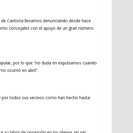
lar de Cantoria llevamos denunciando desde hace
s como concejales con el apoyo de un gran número
Popular, por lo que “no duda en expulsarnos cuando
o ocurrió en abril”.
a y por todos sus vecinos como han hecho hasta
e su labor de oposición en los plenos sin ser