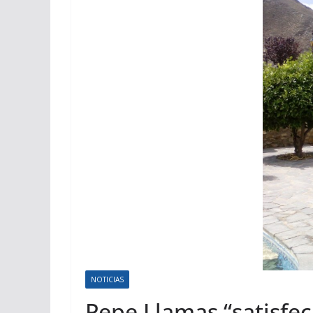
NOTICIAS
Pepe Llamas “satisfec