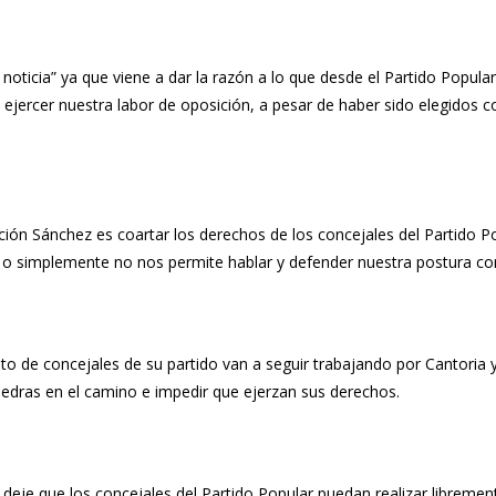
e noticia” ya que viene a dar la razón a lo que desde el Partido Popu
a ejercer nuestra labor de oposición, a pesar de haber sido elegido
ación Sánchez es coartar los derechos de los concejales del Partido 
 o simplemente no nos permite hablar y defender nuestra postura com
sto de concejales de su partido van a seguir trabajando por Cantori
piedras en el camino e impedir que ejerzan sus derechos.
deje que los concejales del Partido Popular puedan realizar librement