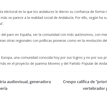
cita electoral en la que los andaluces le dieron su confianza de form
 más se parece a la realidad social de Andalucía. Por ello, según ha 
a”.
enso del paro en España, ser la comunidad con más autónomos, con m
an otras regionales con políticas pioneras como en la revolución d
a Europa, una comunidad conocida hoy por sus logros y no por sus pr
más en el proyecto de Juanma Moreno y del Partido Popular de Andalu
stria audiovisual, generadora
Crespo califica de “prio
ería
vertebrador p