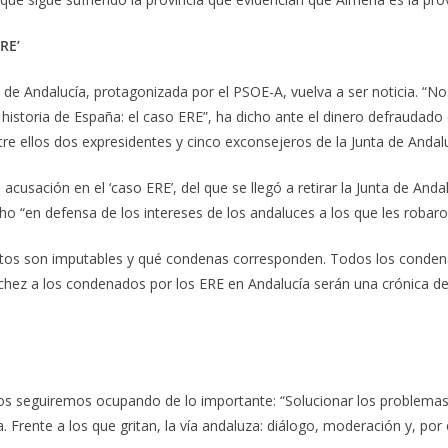
RE’
is de Andalucía, protagonizada por el PSOE-A, vuelva a ser noticia. “
historia de España: el caso ERE”, ha dicho ante el dinero defraudado
re ellos dos expresidentes y cinco exconsejeros de la Junta de Andalu
acusación en el ‘caso ERE’, del que se llegó a retirar la Junta de An
o “en defensa de los intereses de los andaluces a los que les robar
elitos son imputables y qué condenas corresponden. Todos los conde
ez a los condenados por los ERE en Andalucía serán una crónica de
nos seguiremos ocupando de lo importante: “Solucionar los problemas 
ma. Frente a los que gritan, la vía andaluza: diálogo, moderación y, po