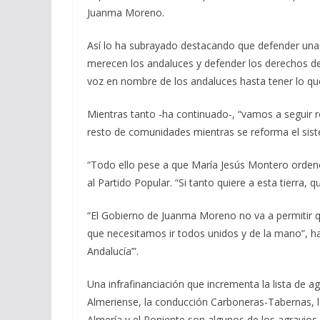
Juanma Moreno.
Así lo ha subrayado destacando que defender una f
merecen los andaluces y defender los derechos de
voz en nombre de los andaluces hasta tener lo q
Mientras tanto -ha continuado-, “vamos a seguir 
resto de comunidades mientras se reforma el siste
“Todo ello pese a que María Jesús Montero ordenó 
al Partido Popular. “Si tanto quiere a esta tierra, 
“El Gobierno de Juanma Moreno no va a permitir qu
que necesitamos ir todos unidos y de la mano”, 
Andalucía’”.
Una infrafinanciación que incrementa la lista de a
Almeriense, la conducción Carboneras-Tabernas, la 
Almería y el Poniente son algunos de los agravios 