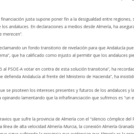
inanciación justa supone poner fin a la desigualdad entre regiones, 
 los andaluces. En declaraciones a medios desde Almería, ha asegur
ue merecen”.
reclamando un fondo transitorio de nivelación para que Andalucía pu
ma”, que ha calificado como injusto al permitir que los andaluces pi
al PSOE-A votar en contra de esta solución transitoria”, ha recordado
que defienda Andalucía al frente del Ministerio de Hacienda”, ha insistid
e se pisoteen los intereses presentes y futuros de los andaluces y l
ha opinando lamentando que la infrafinanciación que sufrimos es “u
gravios que sufre la provincia de Almería con el “silencio cómplice de
línea de alta velocidad Almería-Murcia, la conexión Almería-Granada y 
que sigue sufriendo la provincia que evidencian que Almería es la pro