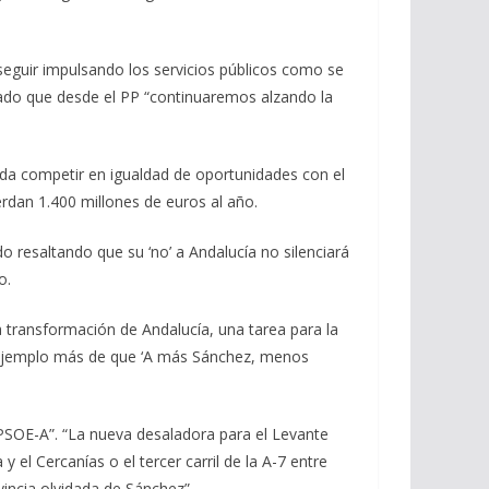
seguir impulsando los servicios públicos como se
ado que desde el PP “continuaremos alzando la
eda competir en igualdad de oportunidades con el
erdan 1.400 millones de euros al año.
 resaltando que su ‘no’ a Andalucía no silenciará
o.
a transformación de Andalucía, una tarea para la
n ejemplo más de que ‘A más Sánchez, menos
l PSOE-A”. “La nueva desaladora para el Levante
el Cercanías o el tercer carril de la A-7 entre
vincia olvidada de Sánchez”.