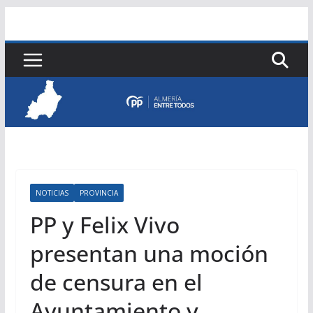
Saltar
al
contenido
NOTICIAS
PROVINCIA
PP y Felix Vivo
presentan una moción
de censura en el
Ayuntamiento y