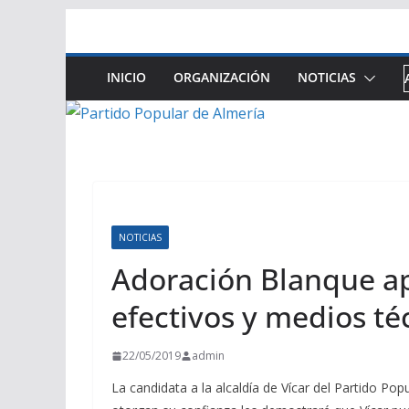
Saltar
al
contenido
INICIO
ORGANIZACIÓN
NOTICIAS
NOTICIAS
Adoración Blanque ap
efectivos y medios téc
22/05/2019
admin
La candidata a la alcaldía de Vícar del Partido Po