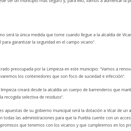
de ser un municipio más seguro y, para ello, vamos a aumentar la pl
o será la única medida que tome cuando llegue a la alcaldía de Vícar:
para garantizar la seguridad en el campo vicario”.
ostrado preocupada por la Limpieza en este municipio: “Vamos a renov
ovaremos los contenedores que son foco de suciedad e infección”.
 limpieza creará desde la alcaldía un cuerpo de barrenderos que mant
la recogida selectiva de residuos”.
es apuestas de su gobierno municipal será la dotación a Vícar de un a
on todas las administraciones para que la Puebla cuente con un acces
ompromisos que tenemos con los vicarios y que cumpliremos en los pr