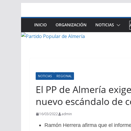
Saltar
al
contenido
INICIO
ORGANIZACIÓN
NOTICIAS
NOTICIAS
REGIONAL
El PP de Almería exig
nuevo escándalo de c
16/03/2022
admin
Ramón Herrera afirma que el informe 