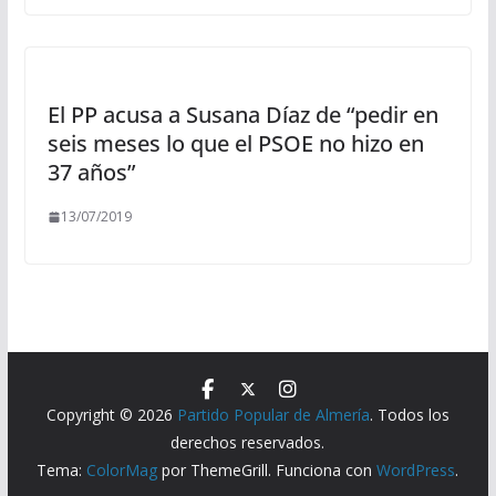
El PP acusa a Susana Díaz de “pedir en
seis meses lo que el PSOE no hizo en
37 años”
13/07/2019
Copyright © 2026
Partido Popular de Almería
. Todos los
derechos reservados.
Tema:
ColorMag
por ThemeGrill. Funciona con
WordPress
.