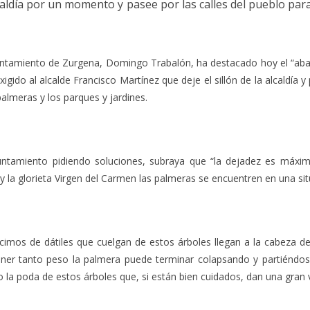
a alcaldía por un momento y pasee por las calles del pueblo p
untamiento de Zurgena, Domingo Trabalón, ha destacado hoy el “aba
xigido al alcalde Francisco Martínez que deje el sillón de la alcaldía
palmeras y los parques y jardines.
yuntamiento pidiendo soluciones, subraya que “la dejadez es máxi
 la glorieta Virgen del Carmen las palmeras se encuentren en una sit
acimos de dátiles que cuelgan de estos árboles llegan a la cabeza d
ener tanto peso la palmera puede terminar colapsando y partiéndos
la poda de estos árboles que, si están bien cuidados, dan una gran vis