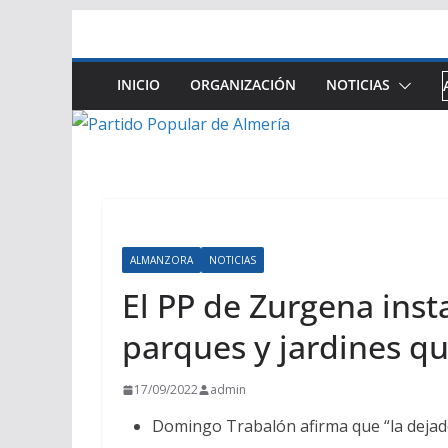
Saltar
al
contenido
INICIO
ORGANIZACIÓN
NOTICIAS
ALMANZORA
NOTICIAS
El PP de Zurgena inst
parques y jardines q
17/09/2022
admin
Domingo Trabalón afirma que “la dejad