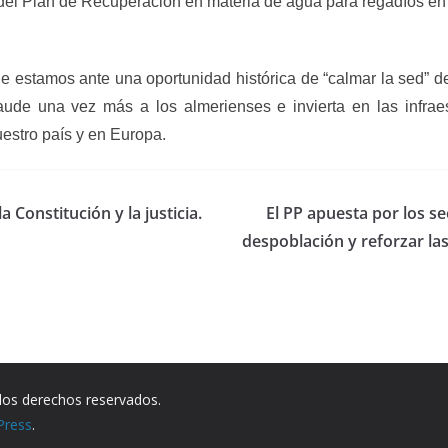
 del Plan de Recuperación en materia de agua para regadíos en l
 estamos ante una oportunidad histórica de “calmar la sed” de
de una vez más a los almerienses e invierta en las infraestr
uestro país y en Europa.
a Constitución y la justicia.
El PP apuesta por los se
despoblación y reforzar la
los derechos reservados.
Press
.