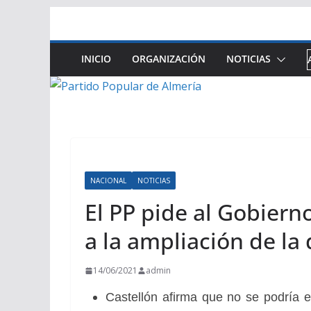
Saltar
al
contenido
INICIO
ORGANIZACIÓN
NOTICIAS
NACIONAL
NOTICIAS
El PP pide al Gobiern
a la ampliación de la
14/06/2021
admin
Castellón afirma que no se podría 