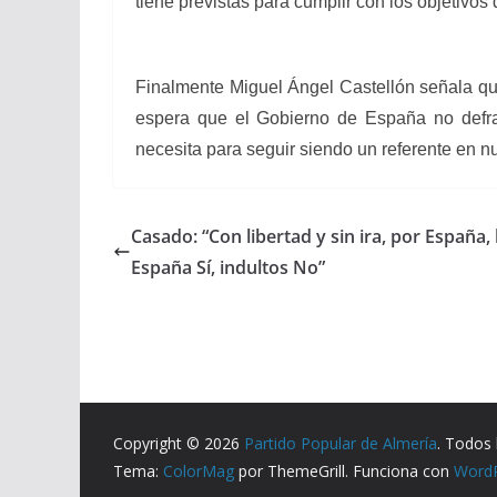
tiene previstas para cumplir con los objetivos
Finalmente Miguel Ángel Castellón señala que
espera que el Gobierno de España no defrau
necesita para seguir siendo un referente en n
Casado: “Con libertad y sin ira, por España, l
España Sí, indultos No”
Copyright © 2026
Partido Popular de Almería
. Todos 
Tema:
ColorMag
por ThemeGrill. Funciona con
Word