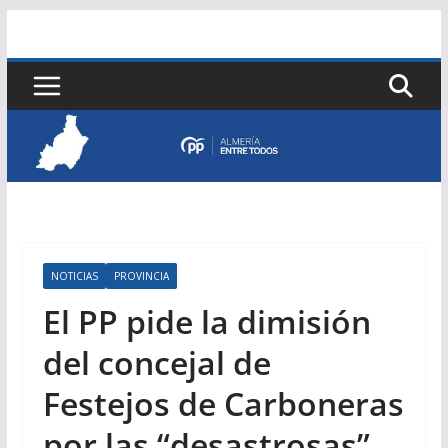
Saltar
al
contenido
NOTICIAS
PROVINCIA
El PP pide la dimisión
del concejal de
Festejos de Carboneras
por las “desastrosas”