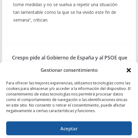
tome medidas y no se vuelva a repetir una situación
tan lamentable como la que se ha vivido este fin de
semana”, critican.
Crespo pide al Gobierno de España y al PSOE que
garanticen que no destinarán recursos de la PAC a
Gestionar consentimiento
la Ley de Restauración de la Naturaleza
El PP critica la criminalización de los armadores del
Para ofrecer las mejores experiencias, utilizamos tecnologías como las
cookies para almacenar y/o acceder a la información del dispositivo. El
arrastre por parte del Gobierno y adelanta que
consentimiento de estas tecnologías nos permitirá procesar datos
como el comportamiento de navegación o las identificaciones únicas
propondrá la creación de una Comisaría de Pesca
en este sitio. No consentir o retirar el consentimiento, puede afectar
en la UE
negativamente a ciertas características y funciones.
Aceptar