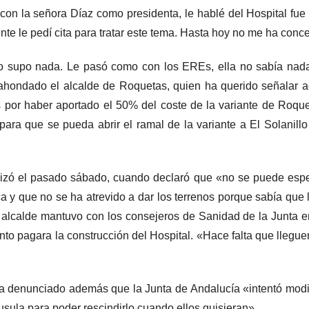
n la señora Díaz como presidenta, le hablé del Hospital fue e
te le pedí cita para tratar este tema. Hasta hoy no me ha conce
o supo nada. Le pasó como con los EREs, ella no sabía nada. 
 ahondado el alcalde de Roquetas, quien ha querido señalar
s por haber aportado el 50% del coste de la variante de Roqu
ara que se pueda abrir el ramal de la variante a El Solanill
izó el pasado sábado, cuando declaró que «no se puede espe
ca y que no se ha atrevido a dar los terrenos porque sabía que 
 alcalde mantuvo con los consejeros de Sanidad de la Junta e
to pagara la construcción del Hospital. «Hace falta que llegu
a denunciado además que la Junta de Andalucía «intentó modifi
áusula para poder rescindirlo cuando ellos quisieran».