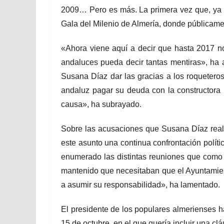
2009… Pero es más. La primera vez que, ya co
Gala del Milenio de Almería, donde públicamen
«Ahora viene aquí a decir que hasta 2017 n
andaluces pueda decir tantas mentiras», ha
Susana Díaz dar las gracias a los roquetero
andaluz pagar su deuda con la constructora p
causa», ha subrayado.
Sobre las acusaciones que Susana Díaz real
este asunto una continua confrontación políti
enumerado las distintas reuniones que como
mantenido que necesitaban que el Ayuntamien
a asumir su responsabilidad», ha lamentado.
El presidente de los populares almerienses h
15 de octubre, en el que quería incluir una cl