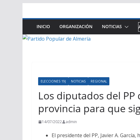
Saltar
al
contenido
INICIO
ORGANIZACIÓN
NOTICIAS
ELECCIONES 19J
NOTICIAS
REGIONAL
Los diputados del PP 
provincia para que sig
14/07/2022
admin
El presidente del PP, Javier A. Garc