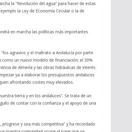
rcha la “Revolución del agua” para hacer de estas
 ejemplo la Ley de Economía Circular o la de
ondrá en marcha las políticas más importantes
os agravios y el maltrato a Andalucía por parte
cía como un nuevo modelo de financiación; el 30%
ncia de Almería y las obras hidráulicas de interés
 empezar ya a elaborar los presupuestos andaluces
siguen afrontando costes muy elevados.
uestra tierra y en los andaluces”. Se trata de un
ullo de contar con la confianza y el apoyo de una
, progrese y sea más competitiva” y ha recordado
que nuestra comunidad ocupe el lugar que se