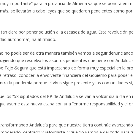
“muy importante” para la provincia de Almería ya que se pondrá en ma
demás, se llevarán a cabo leyes que se quedaron pendientes como por
tan clara por poner solución a la escasez de agua. Esta revolución p
idad autónoma”, ha afirmado.
 no podía ser de otra manera también vamos a seguir denunciando “l
 exigiendo que resuelva los asuntos pendientes que tiene con Andalu
ase Tajo-Segura que está impactando de forma muy especial en la provi
e retraso; conocer la envolvente financiera del Gobierno para poder
ontra la pandemia porque el virus sigue presente y las comunidades 
e los “58 diputados del PP de Andalucía se van a volcar día a día en n
 que asume esta nueva etapa con una “enorme responsabilidad y el org
transformando Andalucía para que nuestra tierra continúe avanzando
o moderado, centrado y reformista, y que “lo vamos a dar todo para 