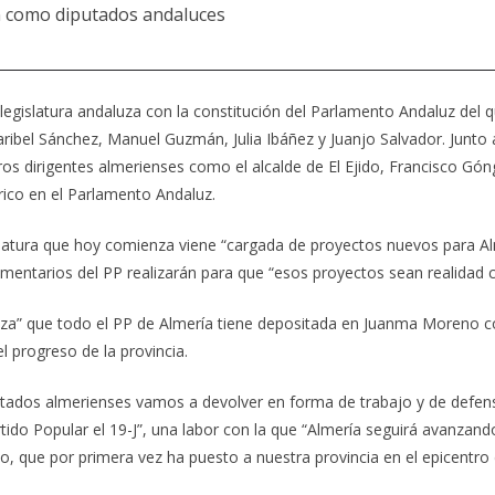
n como diputados andaluces
 legislatura andaluza con la constitución del Parlamento Andaluz del
ibel Sánchez, Manuel Guzmán, Julia Ibáñez y Juanjo Salvador. Junto a
otros dirigentes almerienses como el alcalde de El Ejido, Francisco Gó
ico en el Parlamento Andaluz.
islatura que hoy comienza viene “cargada de proyectos nuevos para 
amentarios del PP realizarán para que “esos proyectos sean realidad c
ianza” que todo el PP de Almería tiene depositada en Juanma Moreno c
l progreso de la provincia.
tados almerienses vamos a devolver en forma de trabajo y de defensa
tido Popular el 19-J”, una labor con la que “Almería seguirá avanzan
 que por primera vez ha puesto a nuestra provincia en el epicentro de