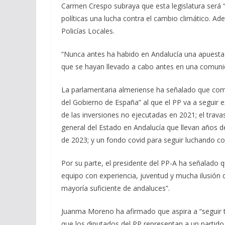
Carmen Crespo subraya que esta legislatura será 
políticas una lucha contra el cambio climático. A
Policías Locales.
“Nunca antes ha habido en Andalucía una apuesta 
que se hayan llevado a cabo antes en una comun
La parlamentaria almeriense ha señalado que como
del Gobierno de España” al que el PP va a seguir
de las inversiones no ejecutadas en 2021; el trav
general del Estado en Andalucía que llevan años d
de 2023; y un fondo covid para seguir luchando c
Por su parte, el presidente del PP-A ha señalado qu
equipo con experiencia, juventud y mucha ilusión
mayoría suficiente de andaluces”.
Juanma Moreno ha afirmado que aspira a “seguir 
que los diputados del PP representan a un partid