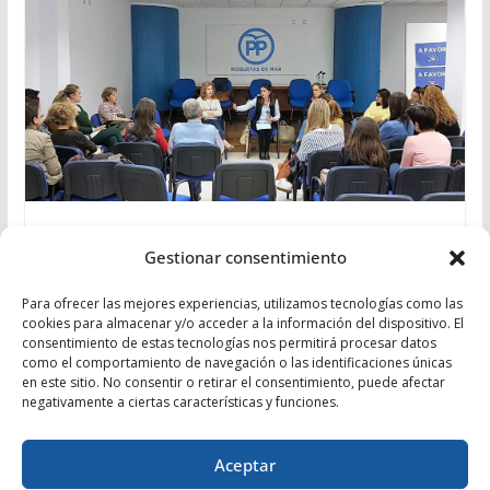
El PP pide la retirada del Decreto Ley
Gestionar consentimiento
de Escuelas Infantiles que afecta a casi
10.000 familias en la provincia de
Para ofrecer las mejores experiencias, utilizamos tecnologías como las
Almería
cookies para almacenar y/o acceder a la información del dispositivo. El
consentimiento de estas tecnologías nos permitirá procesar datos
como el comportamiento de navegación o las identificaciones únicas
23/03/2017
en este sitio. No consentir o retirar el consentimiento, puede afectar
negativamente a ciertas características y funciones.
Aceptar