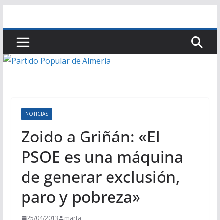
Saltar
al
contenido
NOTICIAS
Zoido a Griñán: «El
PSOE es una máquina
de generar exclusión,
paro y pobreza»
25/04/2013
marta