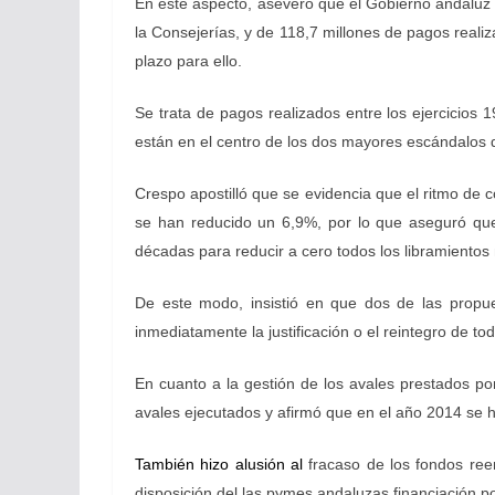
En este aspecto, aseveró que el Gobierno andaluz m
la Consejerías, y de 118,7 millones de pagos real
plazo para ello.
Se trata de pagos realizados entre los ejercicio
están en el centro de los dos mayores escándalos
Crespo apostilló que se evidencia que el ritmo de c
se han reducido un 6,9%, por lo que aseguró que
décadas para reducir a cero todos los libramientos n
De este modo, insistió en que dos de las propues
inmediatamente la justificación o el reintegro de t
En cuanto a la gestión de los avales prestados po
avales ejecutados y afirmó que en el año 2014 se h
También hizo alusión al
fracaso de los fondos ree
disposición del las pymes andaluzas financiación po