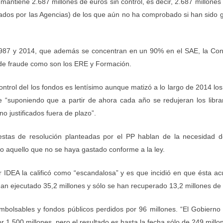
antiene 2.687 millones de euros sin control, es decir, 2.687 millone
izados por las Agencias) de los que aún no ha comprobado si han sido 
s 1987 y 2014, que además se concentran en un 90% en el SAE, la Co
 de fraude como son los ERE y Formación.
ontrol del los fondos es lentísimo aunque matizó a lo largo de 2014 los 
 “suponiendo que a partir de ahora cada año se redujeran los libr
o justificados fuera de plazo”.
tas de resolución planteadas por el PP hablan de la necesidad de a
odo aquello que no se haya gastado conforme a la ley.
r IDEA la calificó como “escandalosa” y es que incidió en que ésta 
an ejecutado 35,2 millones y sólo se han recuperado 13,2 millones de
mbolsables y fondos públicos perdidos por 96 millones. “El Gobierno
r 1.500 millones, pero el resultado es hasta la fecha sólo de 249 mill