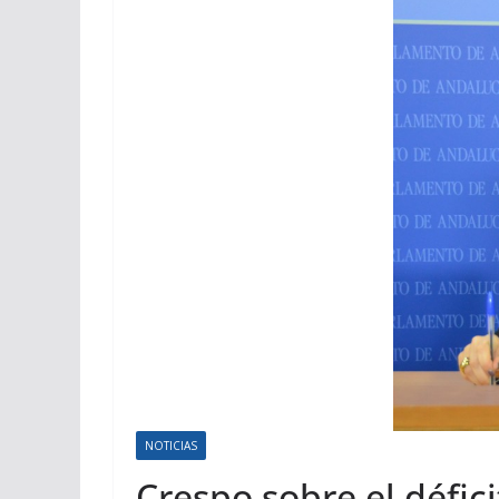
NOTICIAS
Crespo sobre el défici