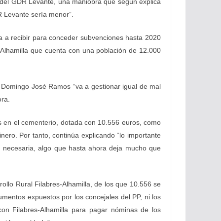
er del GDR Levante, una maniobra que según explica
R Levante sería menor”.
a a recibir para conceder subvenciones hasta 2020
s-Alhamilla que cuenta con una población de 12.000
ue Domingo José Ramos “va a gestionar igual de mal
ora.
s en el cementerio, dotada con 10.556 euros, como
nero. Por tanto, continúa explicando “lo importante
ón necesaria, algo que hasta ahora deja mucho que
ollo Rural Filabres-Alhamilla, de los que 10.556 se
rgumentos expuestos por los concejales del PP, ni los
con Filabres-Alhamilla para pagar nóminas de los