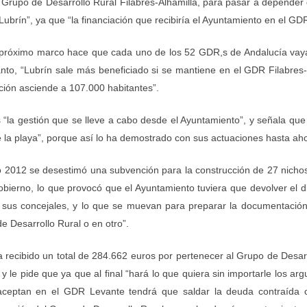
l Grupo de Desarrollo Rural Filabres-Alhamilla, para pasar a depend
brín”, ya que “la financiación que recibiría el Ayuntamiento en el GD
l próximo marco hace que cada uno de los 52 GDR,s de Andalucía vay
anto, “Lubrín sale más beneficiado si se mantiene en el GDR Filabre
ción asciende a 107.000 habitantes”.
s “la gestión que se lleve a cabo desde el Ayuntamiento”, y señala q
de la playa”, porque así lo ha demostrado con sus actuaciones hasta ah
ño 2012 se desestimó una subvención para la construcción de 27 nicho
bierno, lo que provocó que el Ayuntamiento tuviera que devolver el di
y sus concejales, y lo que se muevan para preparar la documentaci
 Desarrollo Rural o en otro”.
 recibido un total de 284.662 euros por pertenecer al Grupo de Desarr
, y le pide que ya que al final “hará lo que quiera sin importarle los a
o aceptan en el GDR Levante tendrá que saldar la deuda contraída 