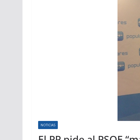
NOTICIAS
El PP pide al PSOE “m