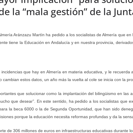
e la “mala gestión” de la Junt
lmería Aránzazu Martín ha pedido a los socialistas de Almería que en
nte tiene la Educación en Andalucía y en nuestra provincia, derivados
ncidencias que hay en Almería en materia educativa, y le recuerda a
o cambian estos datos, un año más la vuelta al cole se inicia con la p
tantes que solucionar como la implantación del bilingüismo en las au
mucho que desear”. En este sentido, ha pedido a los socialistas que 
para la beca 6000 o la de Segunda Oportunidad, que han sido deneg
iones porque la educación necesita reformas profundas y da la sensaci
rte de 306 millones de euros en infraestructuras educativas durante lo