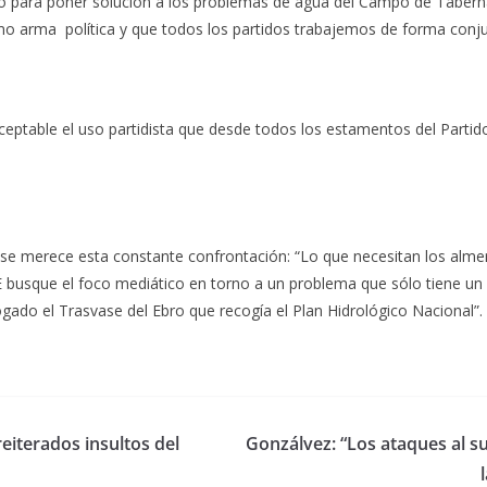
 para poner solución a los problemas de agua del Campo de Tabernas
mo arma política y que todos los partidos trabajemos de forma conju
eptable el uso partidista que desde todos los estamentos del Partid
o se merece esta constante confrontación: “Lo que necesitan los alm
E busque el foco mediático en torno a un problema que sólo tiene un
gado el Trasvase del Ebro que recogía el Plan Hidrológico Nacional”.
reiterados insultos del
Gonzálvez: “Los ataques al s