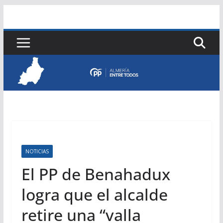
Saltar
al
contenido
NOTICIAS
El PP de Benahadux
logra que el alcalde
retire una “valla