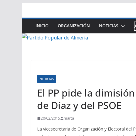
Saltar
al
contenido
INICIO
ORGANIZACIÓN
NOTICIAS
NOTICIAS
El PP pide la dimisión
de Díaz y del PSOE
20/02/2015
marta
La vicesecretaria de Organización y Electoral del P