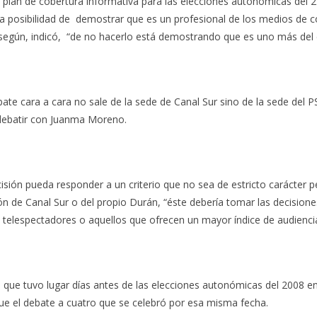
del plan de cobertura informativa para las elecciones autonómicas de
a posibilidad de demostrar que es un profesional de los medios de c
e según, indicó, “de no hacerlo está demostrando que es uno más de
bate cara a cara no sale de la sede de Canal Sur sino de la sede del P
a debatir con Juanma Moreno.
ión pueda responder a un criterio que no sea de estricto carácter p
ción de Canal Sur o del propio Durán, “éste debería tomar las decisio
s telespectadores o aquellos que ofrecen un mayor índice de audiencia
a que tuvo lugar días antes de las elecciones autonómicas del 2008 e
e el debate a cuatro que se celebró por esa misma fecha.