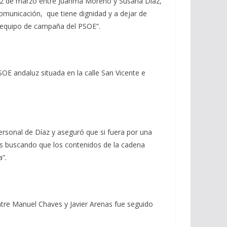
l 22 de marzo entre Juanma Moreno y Susana Díaz,
omunicación, que tiene dignidad y a dejar de
l equipo de campaña del PSOE”.
SOE andaluz situada en la calle San Vicente e
ersonal de Díaz y aseguró que si fuera por una
nes buscando que los contenidos de la cadena
”.
ntre Manuel Chaves y Javier Arenas fue seguido